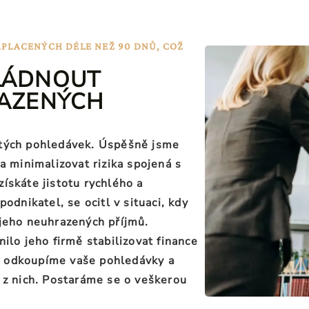
APLACENÝCH DÉLE NEŽ 90 DNŮ, COŽ
LÁDNOUT
AZENÝCH
itých pohledávek. Úspěšně jsme
a minimalizovat rizika spojená s
ískáte jistotu rychlého a
odnikatel, se ocitl v situaci, kdy
 jeho neuhrazených příjmů.
ilo jeho firmě
stabilizovat finance
 odkoupíme vaše pohledávky a
u z nich. Postaráme se o veškerou