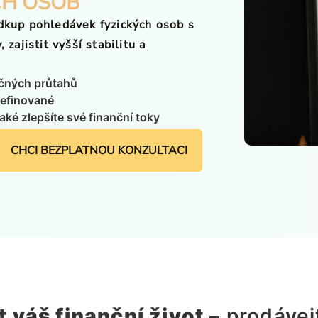
CH OSOB
dkup pohledávek fyzických osob s
zajistit vyšší stabilitu a
čných průtahů
definované
aké zlepšíte své finanční toky
CHCI BEZPLATNOU KONZULTACI
 váš finanční život
– prodávej