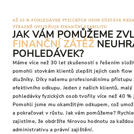
AŽ 65 % POHLEDÁVEK FYZICKÝCH OSOB ZŮSTÁVÁ NEZ
VÝRAZNĚ OVLIVŇUJE FINANČNÍ STABILITU
JAK VÁM POMŮŽEME ZV
FINANČNÍ ZÁTĚŽ
NEUHR
POHLEDÁVEK?
Máme více než 30 let zkušeností s řešením slož
pomohli stovkám klientů
zlepšit jejich cash flow
dlužníky. Díky našemu profesionálnímu přístupu z
efektivního odkupu. Jeden z našich klientů, malý p
pohledávky fyzických osob tvořily více než 40 %
Pomohli jsme mu okamžitým odkupem, což umožn
a pokračovat v růstu
. Jak vám pomůžeme? Rychle
zajistíme, že obdržíte férovou hodnotu za každo
administrativu a právní zajištění.