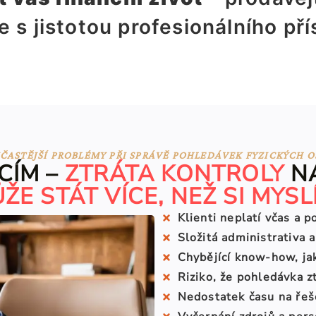
e s jistotou profesionálního př
ČASTĚJŠÍ PROBLÉMY PŘI SPRÁVĚ POHLEDÁVEK FYZICKÝCH 
CÍM –
ZTRÁTA KONTROLY
NA
ŽE STÁT VÍCE, NEŽ SI MYSL
Klienti neplatí včas a 
Složitá administrativa
Chybějící know-how, ja
Riziko, že pohledávka z
Nedostatek času na řeš