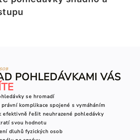
ístupu
OSOB
D POHLEDÁVKAMI VÁS
ÍTE
pohledávky se hromadí
 a právní komplikace spojené s vymáháním
k efektivně řešit neuhrazené pohledávky
tratí svou hodnotu
ení dluhů fyzických osob