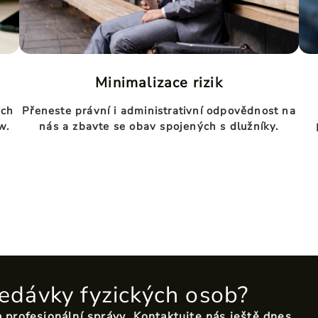
Minimalizace rizik
ich
Přeneste právní i administrativní odpovědnost na
w.
nás a zbavte se obav spojených s dlužníky.
edávky fyzických osob?
 a profesionální správy
. Kontaktujte nás ještě dnes.