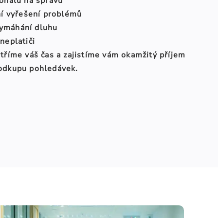
sonálu na správu
ní vyřešení problémů
ymáhání dluhu
neplatiči
etříme váš čas a zajistíme vám okamžitý příjem
 odkupu pohledávek.