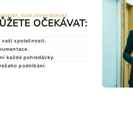
OHLEDÁVKY, NAŠE ODPOVĚDNOST
MŮŽETE OČEKÁVAT:
 vaší společnosti.
dokumentace.
ění každé pohledávky.
vašeho podnikání.