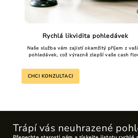
Rychlá likvidita pohledávek
Naše služba vám zajistí okamžitý příjem z vaš
pohledávek, což výrazně zlepší vaše cash flo
CHCI KONZULTACI
Trápí vás neuhrazené pohl
Přenechte starosti nám a
získejte jistotu rychlé