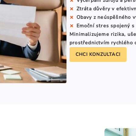
Vyčerpání zdrojů a per
Ztráta důvěry v efektiv
Obavy z neúspěšného v
Emoční stres spojený s 
Minimalizujeme rizika
, uš
prostřednictvím rychlého
CHCI KONZULTACI