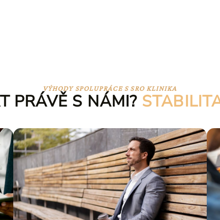
VÝHODY SPOLUPRÁCE S SRO KLINIKA
T PRÁVĚ S NÁMI?
STABILIT